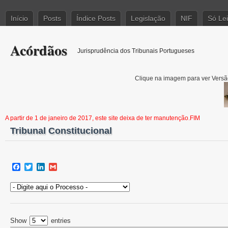
Início
Posts
Índice Posts
Legislação
NIF
Só Le
Acórdãos
Jurisprudência dos Tribunais Portugueses
Clique na imagem para ver Versão
A partir de 1 de janeiro de 2017, este site deixa de ter manutenção.FIM
Tribunal Constitucional
Facebook
Twitter
LinkedIn
Gmail
Show
entries