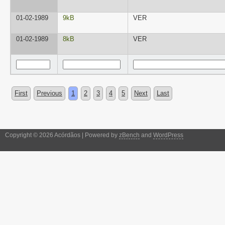
01-02-1989
9kB
VER
01-02-1989
8kB
VER
First
Previous
1
2
3
4
5
Next
Last
Copyright © 2026 Acórdãos | Powered by
zBench
and
WordPress