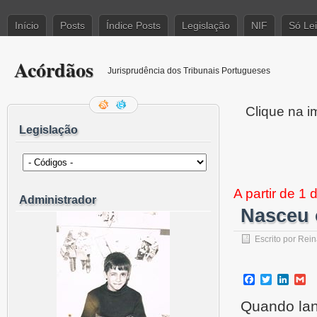
Início
Posts
Índice Posts
Legislação
NIF
Só Le
Acórdãos
Jurisprudência dos Tribunais Portugueses
Clique na i
Legislação
A partir de 1
Administrador
Nasceu 
Escrito por
Rein
Facebook
Twitter
Linke
G
Quando lan