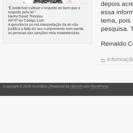
depois acr
"É preferível cultivar o respeito do bem que o
essa inform
respeito pela lei."
Henry David Thoreau.
tema, pois 
Artº 6º do Código Civil:
A ignorância ou má interpretação da lei não
pesquisa. T
justifica a falta do seu cumprimento nem isenta
as pessoas das sanções nela estabelecidas.
Reinaldo C
Informaçã
Copyright © 2026 Acórdãos | Powered by
zBench
and
WordPress